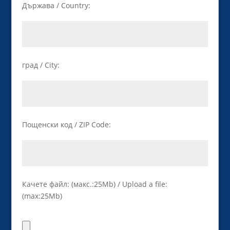
Държава / Country:
град / City:
Пощенски код / ZIP Code:
Качете файл: (макс.:25Mb) / Upload a file:
(max:25Mb)